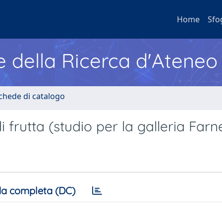
Home
Sfo
e della Ricerca d'Ateneo
Schede di catalogo
i frutta (studio per la galleria Farn
a completa (DC)