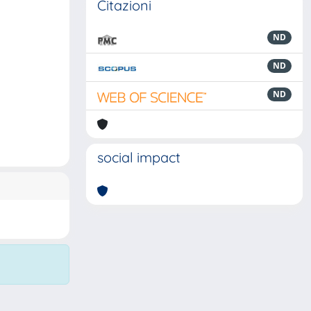
Citazioni
ND
ND
ND
social impact