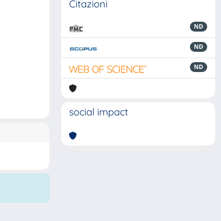
Citazioni
ND
ND
ND
social impact