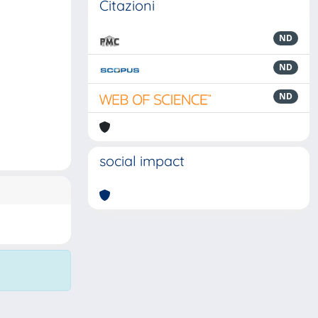
Citazioni
ND
ND
ND
social impact