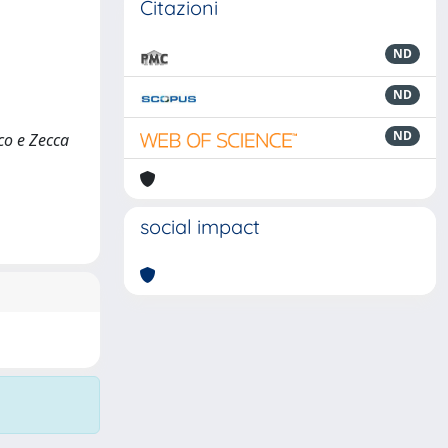
Citazioni
ND
ND
ND
ico e Zecca
social impact