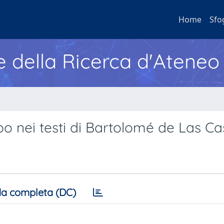
Home
Sfo
e della Ricerca d'Ateneo
bo nei testi di Bartolomé de Las C
a completa (DC)