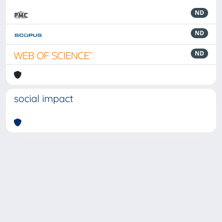
ND
ND
ND
social impact
Powered by
IRIS
-
about IRIS
-
Utilizzo dei cookie
-
Privacy
Copyright © 2026