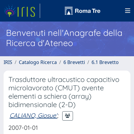
Benvenuti nell'Anagrafe della
Ricerca d'Ateneo
IRIS
Catalogo Ricerca
6 Brevetti
6.1 Brevetto
Trasduttore ultracustico capacitivo
microlavorato (CMUT) avente
elementi a schiera (array)
bidimensionale (2-D)
CALIANO, Giosue'
;
2007-01-01