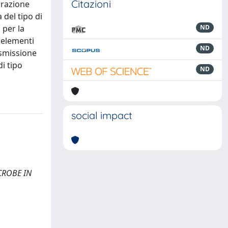
Citazioni
arazione
 del tipo di
 per la
ND
, elementi
ND
rasmissione
i tipo
ND
social impact
CROBE IN