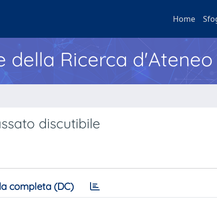
Home
Sfo
e della Ricerca d'Ateneo
ssato discutibile
a completa (DC)