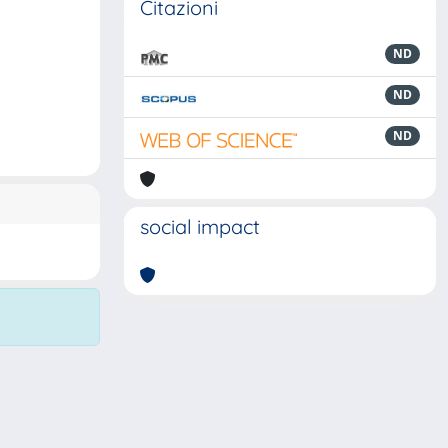
Citazioni
ND
ND
ND
social impact