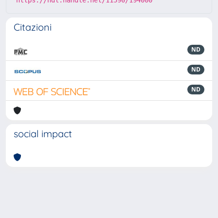
https://hdl.handle.net/11590/194000
Citazioni
ND
ND
ND
social impact