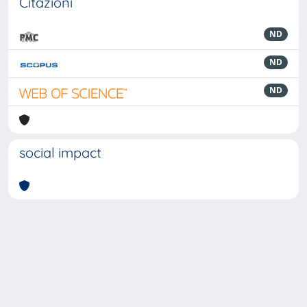
Citazioni
ND
ND
ND
social impact
Powered by
IRIS
-
about IRIS
-