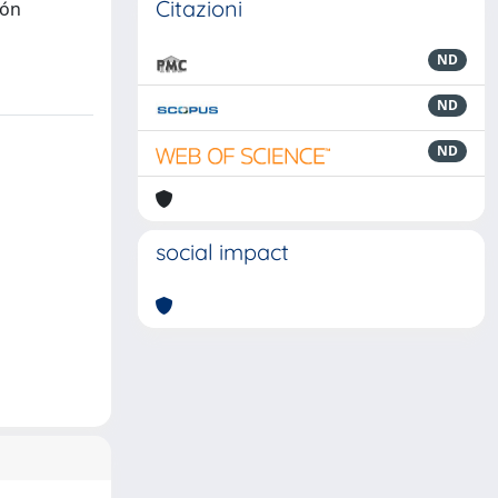
Citazioni
ión
ND
ND
ND
social impact