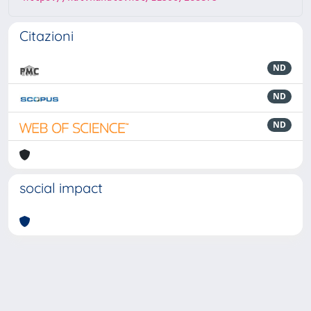
Citazioni
ND
ND
ND
social impact