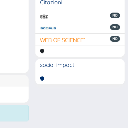
Citazioni
ND
ND
ND
social impact