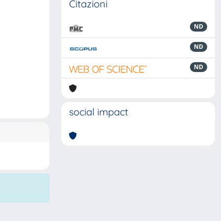
Citazioni
ND
ND
ND
social impact