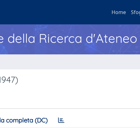
Home
Sfo
e della Ricerca d'Ateneo
1947)
a completa (DC)