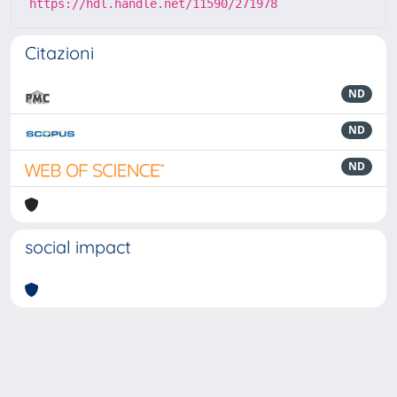
https://hdl.handle.net/11590/271978
Citazioni
ND
ND
ND
social impact