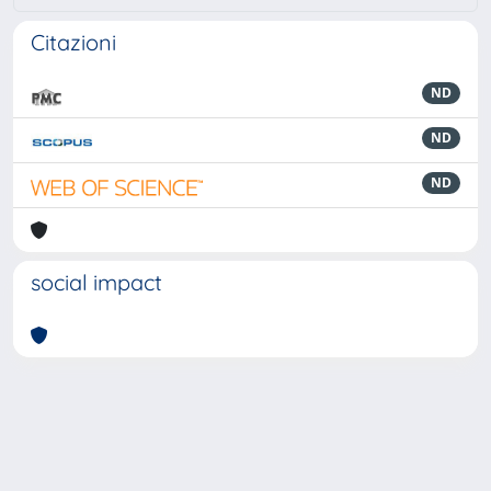
Citazioni
ND
ND
ND
social impact