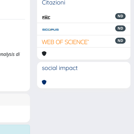
Citazioni
ND
ND
ND
analysis di
social impact