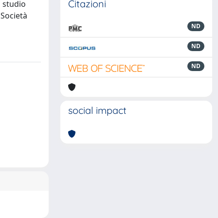
Citazioni
i studio
 Società
ND
ND
ND
social impact