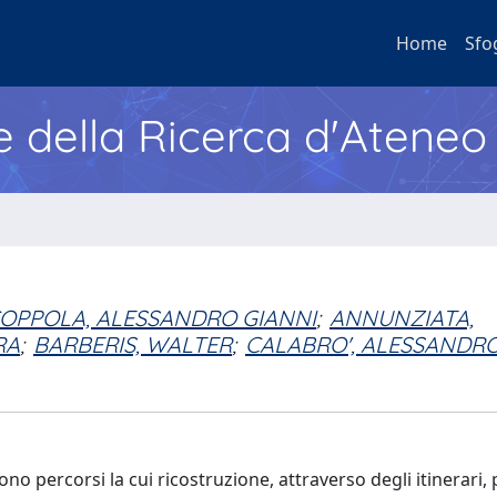
Home
Sfo
e della Ricerca d'Ateneo
OPPOLA, ALESSANDRO GIANNI
;
ANNUNZIATA,
RA
;
BARBERIS, WALTER
;
CALABRO', ALESSANDR
o percorsi la cui ricostruzione, attraverso degli itinerari,