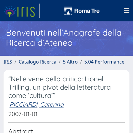
Benvenuti nell'Anagrafe della
Ricerca d'Ateneo
IRIS
Catalogo Ricerca
5 Altro
5.04 Performance
“Nelle vene della critica: Lionel
Trilling, un pivot della letteratura
come ‘cultura’”
RICCIARDI, Caterina
2007-01-01
Abstract