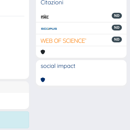
Citazioni
ND
ND
ND
social impact