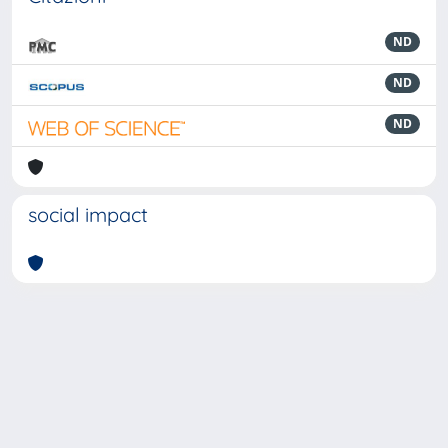
ND
ND
ND
social impact
Powered by
IRIS
-
about IRIS
-