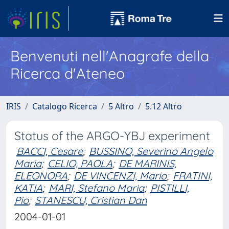
Benvenuti nell'Anagrafe della
Ricerca d'Ateneo
IRIS
Catalogo Ricerca
5 Altro
5.12 Altro
Status of the ARGO-YBJ experiment
BACCI, Cesare
;
BUSSINO, Severino Angelo
Maria
;
CELIO, PAOLA
;
DE MARINIS,
ELEONORA
;
DE VINCENZI, Mario
;
FRATINI,
KATIA
;
MARI, Stefano Maria
;
PISTILLI,
Pio
;
STANESCU, Cristian Dan
2004-01-01