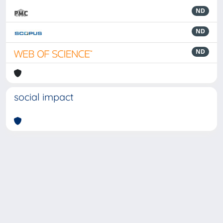
ND
ND
ND
social impact
Powered by
IRIS
-
about IRIS
-
Utilizzo dei cookie
-
Privacy
Copyright © 2026