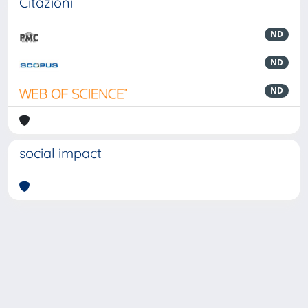
Citazioni
ND
ND
ND
social impact
Powered by
IRIS
-
about IRIS
-