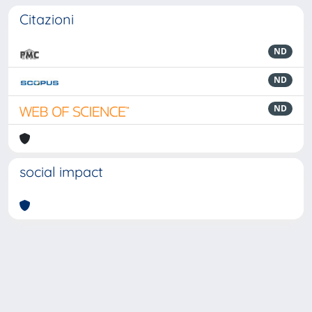
Citazioni
ND
ND
ND
social impact