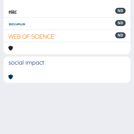
ND
ND
ND
social impact
Powered by
IRIS
-
about IRIS
-
Utilizzo dei cookie
-
Privacy
Copyright © 2026