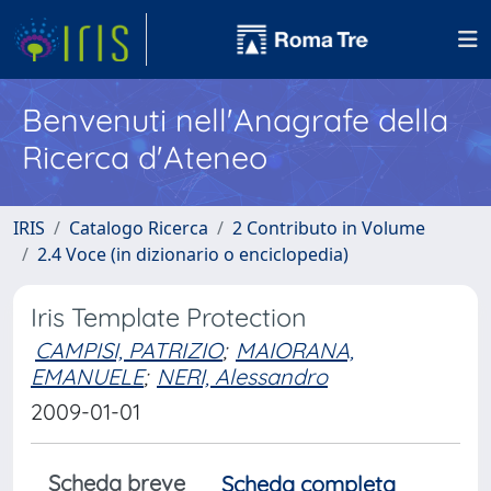
Benvenuti nell'Anagrafe della
Ricerca d'Ateneo
IRIS
Catalogo Ricerca
2 Contributo in Volume
2.4 Voce (in dizionario o enciclopedia)
Iris Template Protection
CAMPISI, PATRIZIO
;
MAIORANA,
EMANUELE
;
NERI, Alessandro
2009-01-01
Scheda breve
Scheda completa