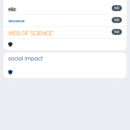
ND
ND
ND
social impact
Powered by
IRIS
-
about IRIS
-
Utilizzo dei cookie
-
Privacy
Copyright © 2026