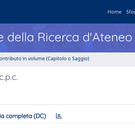
Home
Sfo
e della Ricerca d'Ateneo
ontributo in volume (Capitolo o Saggio)
.p.c.
a completa (DC)