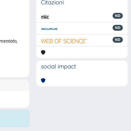
Citazioni
ND
ND
ND
ommentato,
social impact