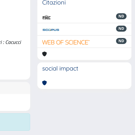
Citazioni
ND
ND
ND
i : Cacucci
social impact