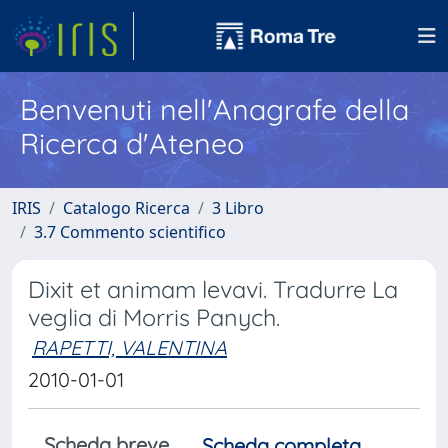
Benvenuti nell'Anagrafe della
Ricerca d'Ateneo
IRIS
Catalogo Ricerca
3 Libro
3.7 Commento scientifico
Dixit et animam levavi. Tradurre La
veglia di Morris Panych.
RAPETTI, VALENTINA
2010-01-01
Scheda breve
Scheda completa