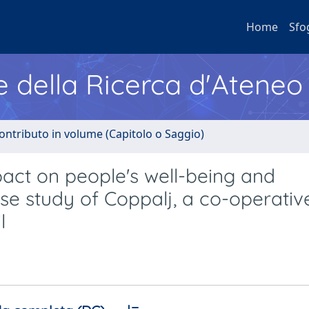
Home
Sfo
e della Ricerca d'Ateneo
ontributo in volume (Capitolo o Saggio)
pact on people's well-being and
e study of Coppalj, a co-operativ
l