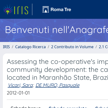
Benvenuti nell'Anagraf
IRIS
Catalogo Ricerca
2 Contributo in Volume
2.1 C
Assessing the co-operative's im
community development: the cas
located in Maranhão State, Brazi
Vicari, Sara
;
DE MURO, Pasquale
2012-01-01