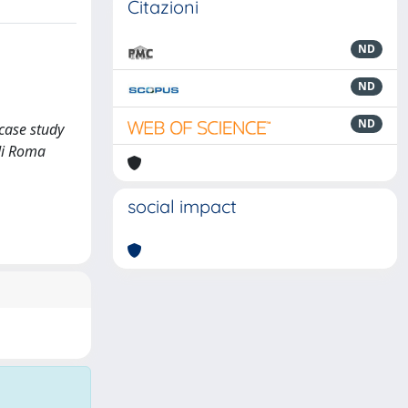
Citazioni
ND
ND
ND
case study
udi Roma
social impact