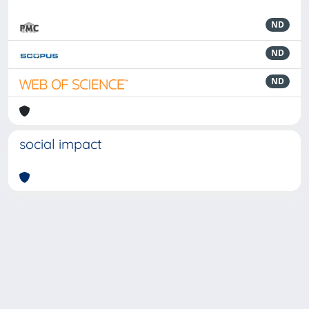
ND
ND
ND
social impact
Powered by
IRIS
-
about IRIS
-
Utilizzo dei cookie
-
Privacy
Copyright © 2026