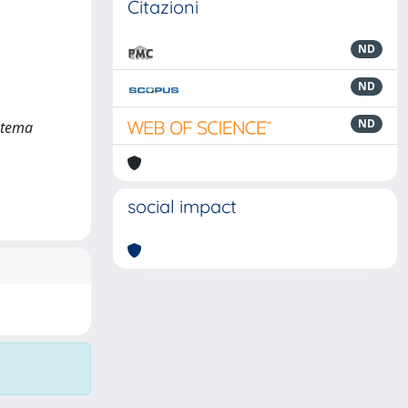
Citazioni
ND
ND
ND
l tema
social impact