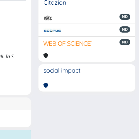
Citazioni
ND
ND
ND
i. In S.
social impact