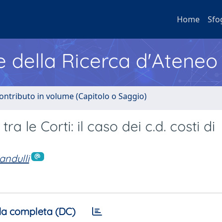
Home
Sfo
e della Ricerca d'Ateneo
ontributo in volume (Capitolo o Saggio)
a le Corti: il caso dei c.d. costi di
andulli
a completa (DC)