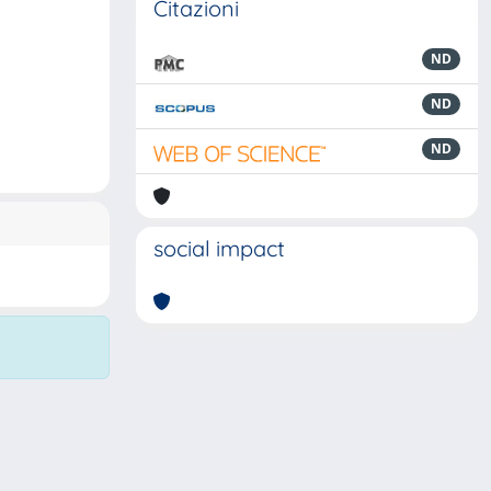
Citazioni
ND
ND
ND
social impact