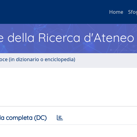
Home
Sfo
e della Ricerca d'Ateneo
oce (in dizionario o enciclopedia)
a completa (DC)