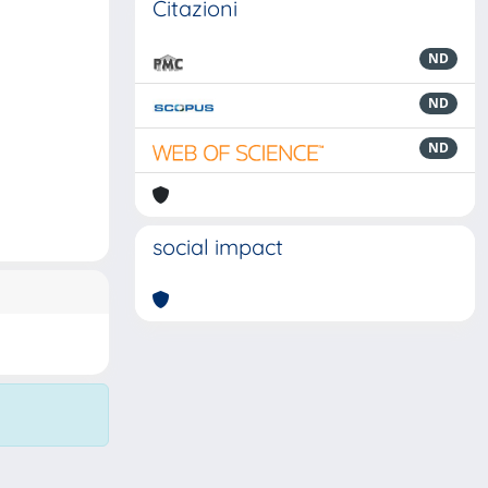
Citazioni
ND
ND
ND
social impact