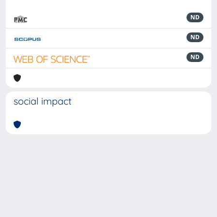
ND
ND
ND
social impact
Powered by
IRIS
-
about IRIS
-
Utilizzo dei cookie
-
Privacy
Copyright © 2026