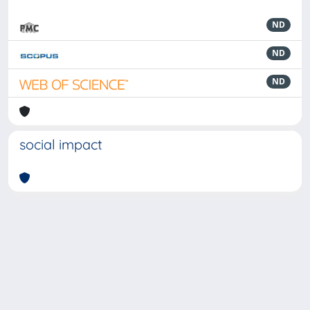
ND
ND
ND
social impact
Powered by
IRIS
-
about IRIS
-
Utilizzo dei cookie
-
Privacy
Copyright © 2026