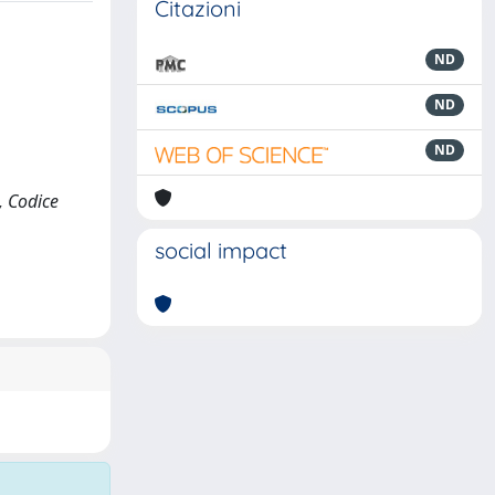
Citazioni
ND
ND
ND
, Codice
social impact