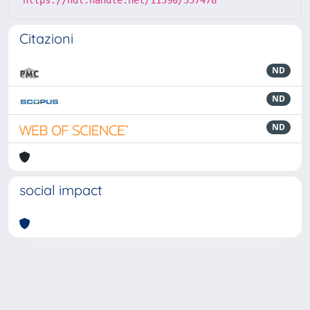
https://hdl.handle.net/11590/337478
Citazioni
ND
ND
ND
social impact