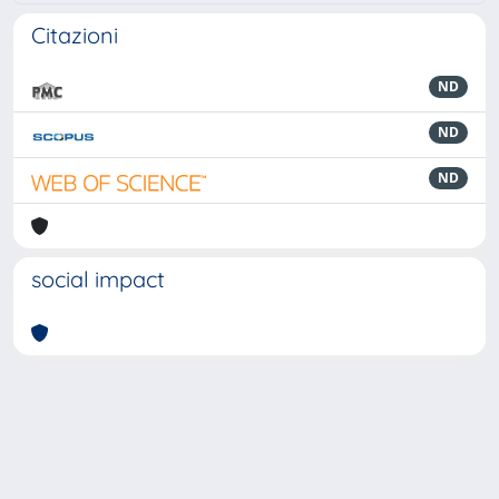
Citazioni
ND
ND
ND
social impact