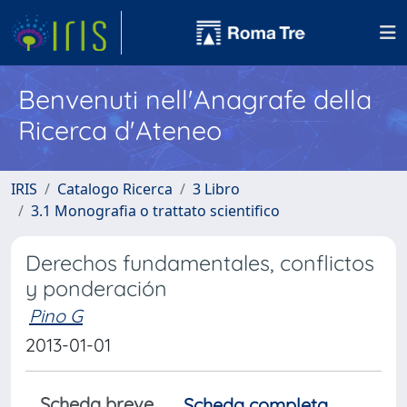
Benvenuti nell'Anagrafe della
Ricerca d'Ateneo
IRIS
Catalogo Ricerca
3 Libro
3.1 Monografia o trattato scientifico
Derechos fundamentales, conflictos
y ponderación
Pino G
2013-01-01
Scheda breve
Scheda completa