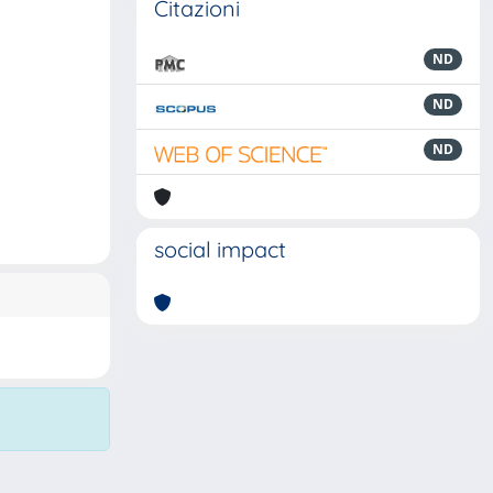
Citazioni
ND
ND
ND
social impact