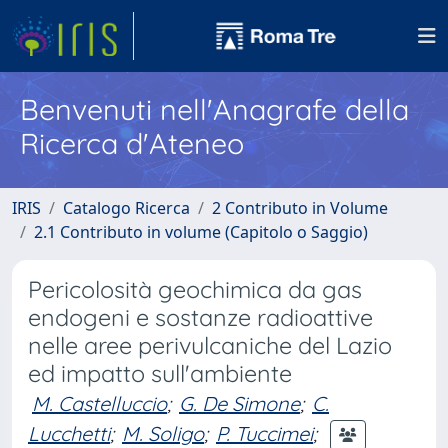
Benvenuti nell'Anagrafe della
Ricerca d'Ateneo
IRIS
Catalogo Ricerca
2 Contributo in Volume
2.1 Contributo in volume (Capitolo o Saggio)
Pericolosità geochimica da gas
endogeni e sostanze radioattive
nelle aree perivulcaniche del Lazio
ed impatto sull'ambiente
M. Castelluccio
;
G. De Simone
;
C.
Lucchetti
;
M. Soligo
;
P. Tuccimei
;