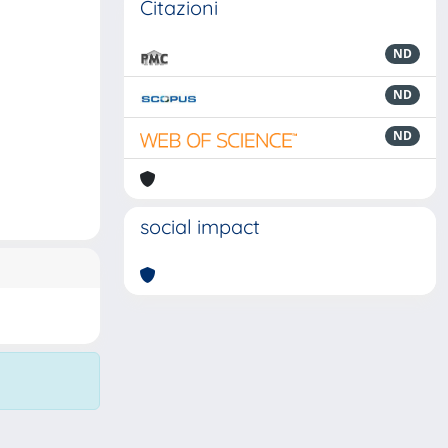
Citazioni
ND
ND
ND
social impact