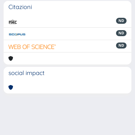
Citazioni
ND
ND
ND
social impact