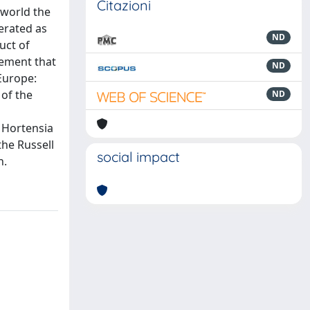
Citazioni
 world the
erated as
ND
uct of
vement that
ND
Europe:
 of the
ND
, Hortensia
the Russell
social impact
n.