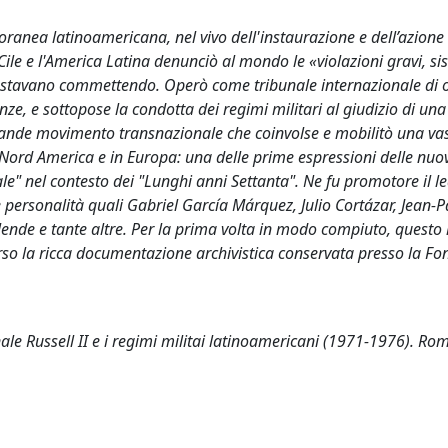
ranea latinoamericana, nel vivo dell'instaurazione e dell’azione
, il Cile e l'America Latina denunciò al mondo le «violazioni gravi, s
he si stavano commettendo. Operò come tribunale internazionale di 
nze, e sottopose la condotta dei regimi militari al giudizio di una
grande movimento transnazionale che coinvolse e mobilitò una va
in Nord America e in Europa: una delle prime espressioni delle nuo
ale" nel contesto dei "Lunghi anni Settanta". Ne fu promotore il l
se personalità quali Gabriel García Márquez, Julio Cortázar, Jean-P
nde e tante altre. Per la prima volta in modo compiuto, questo 
verso la ricca documentazione archivistica conservata presso la F
unale Russell II e i regimi militai latinoamericani (1971-1976). Rom