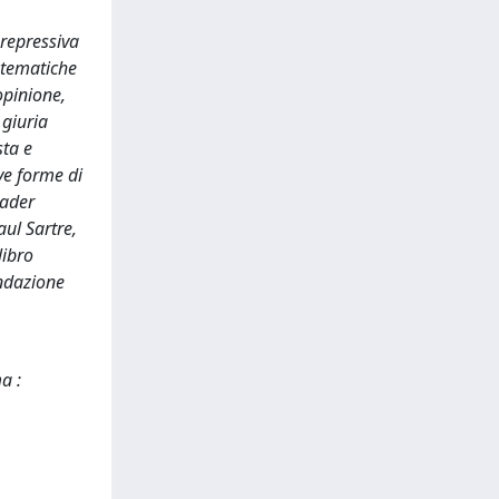
 repressiva
istematiche
opinione,
 giuria
sta e
ve forme di
eader
aul Sartre,
libro
ondazione
a :