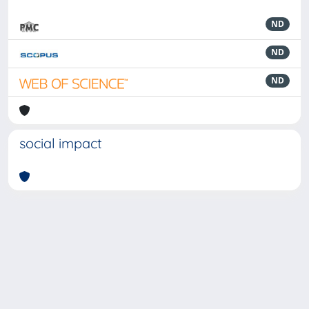
ND
ND
ND
social impact
Powered by
IRIS
-
about IRIS
-
Utilizzo dei cookie
-
Privacy
Copyright © 2026