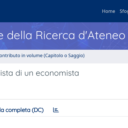
Home
Sfo
e della Ricerca d'Ateneo
ontributo in volume (Capitolo o Saggio)
vista di un economista
a completa (DC)