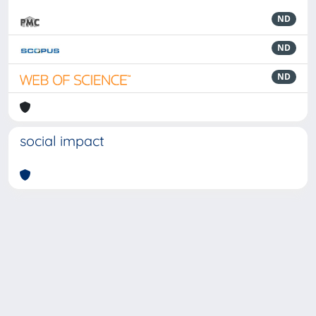
ND
ND
ND
social impact
Powered by
IRIS
-
about IRIS
-
Utilizzo dei cookie
-
Privacy
Copyright © 2026